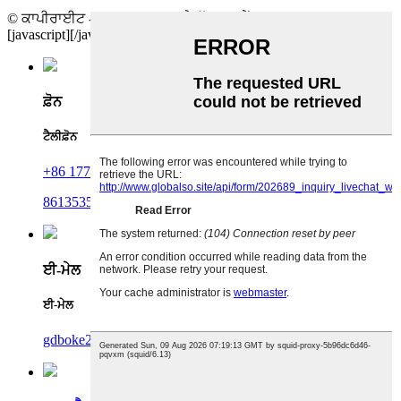
© ਕਾਪੀਰਾਈਟ - 2010-2025 : ਸਾਰੇ ਹੱਕ ਰਾਖਵੇਂ ਹਨ।
[javascript]
[/javascript]
ਫ਼ੋਨ
ਟੈਲੀਫ਼ੋਨ
+86 17701934563
8613535326808
ਈ-ਮੇਲ
ਈ-ਮੇਲ
gdboke2023@gmail.com