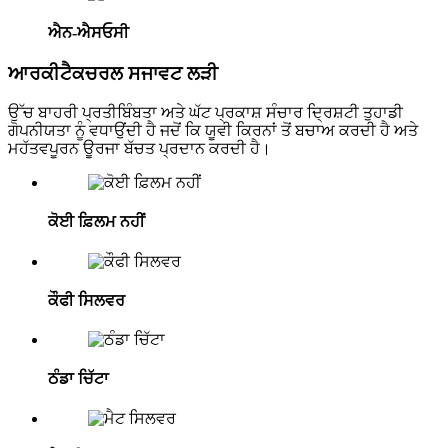
ਐਨ-ਐਸਓਸੀ
ਆਰਕੀਟੈਕਚਰਲ ਸਜਾਵਟ ਲੜੀ
ਉੱਚ ਬਾਹਰੀ ਪ੍ਰਤੀਬਿੰਬਤਾ ਅਤੇ ਘੱਟ ਪ੍ਰਕਾਸ਼ ਸੰਚਾਰ ਦ੍ਰਿਸ਼ਟੀ ਤੁਹਾਡੀ
ਗੋਪਨੀਯਤਾ ਨੂੰ ਵਧਾਉਂਦੀ ਹੈ ਜਦੋਂ ਕਿ ਯੂਵੀ ਕਿਰਨਾਂ ਤੋਂ ਬਚਾਅ ਕਰਦੀ ਹੈ ਅਤੇ
ਮਹੱਤਵਪੂਰਨ ਊਰਜਾ ਬੱਚਤ ਪ੍ਰਦਾਨ ਕਰਦੀ ਹੈ।
ਕੋਈ ਫ਼ਿਲਮ ਨਹੀਂ
ਕੌਫੀ ਸਿਲਵਰ
ਠੰਡਾ ਚਿੱਟਾ