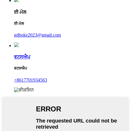
ਈ-ਮੇਲ
ਈ-ਮੇਲ
gdboke2023@gmail.com
ਵਟਸਐਪ
ਵਟਸਐਪ
+8617701934563