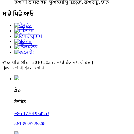
ਹੁਆਂਸ਼ੀ ਈਸਟ ਰੋਡ, ਯੂਐਕਸੀਯੂ ਜ਼ਿਲ੍ਹਾ, ਗੁਆਂਗਜ਼ੂ, ਚੀਨ
ਸਾਡੇ ਪਿਛੇ ਆਓ
© ਕਾਪੀਰਾਈਟ - 2010-2025 : ਸਾਰੇ ਹੱਕ ਰਾਖਵੇਂ ਹਨ।
[javascript]
[/javascript]
ਫ਼ੋਨ
ਟੈਲੀਫ਼ੋਨ
+86 17701934563
8613535326808