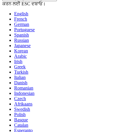
ਕਰਨ ਲਈ ESC ਦਬਾਓ।
English
French
German
Portuguese
Spanish
Russian
Japanese
Korean
Arabic
Irish
Greek
Turkish
Italian
Danish
Romanian
Indonesian
Czech
Afrikaans
Swedish
Polish
Basque
Catalan
Esperanto