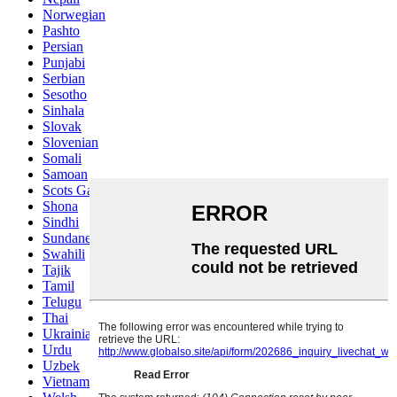
Norwegian
Pashto
Persian
Punjabi
Serbian
Sesotho
Sinhala
Slovak
Slovenian
Somali
Samoan
Scots Gaelic
Shona
Sindhi
Sundanese
Swahili
Tajik
Tamil
Telugu
Thai
Ukrainian
Urdu
Uzbek
Vietnamese