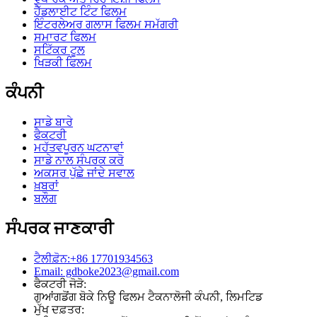
ਹੈੱਡਲਾਈਟ ਟਿੰਟ ਫਿਲਮ
ਇੰਟਰਲੇਅਰ ਗਲਾਸ ਫਿਲਮ ਸਮੱਗਰੀ
ਸਮਾਰਟ ਫਿਲਮ
ਸਟਿੱਕਰ ਟੂਲ
ਖਿੜਕੀ ਫਿਲਮ
ਕੰਪਨੀ
ਸਾਡੇ ਬਾਰੇ
ਫੈਕਟਰੀ
ਮਹੱਤਵਪੂਰਨ ਘਟਨਾਵਾਂ
ਸਾਡੇ ਨਾਲ ਸੰਪਰਕ ਕਰੋ
ਅਕਸਰ ਪੁੱਛੇ ਜਾਂਦੇ ਸਵਾਲ
ਖ਼ਬਰਾਂ
ਬਲੌਗ
ਸੰਪਰਕ ਜਾਣਕਾਰੀ
ਟੈਲੀਫ਼ੋਨ:+86 17701934563
Email: gdboke2023@gmail.com
ਫੈਕਟਰੀ ਜੋੜੋ:
ਗੁਆਂਗਡੋਂਗ ਬੋਕੇ ਨਿਊ ਫਿਲਮ ਟੈਕਨਾਲੋਜੀ ਕੰਪਨੀ, ਲਿਮਟਿਡ
ਮੁੱਖ ਦਫ਼ਤਰ: