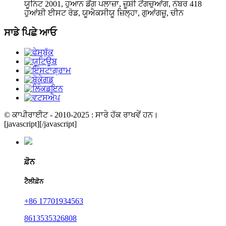
ਯੂਨਿਟ 2001, ਹੁਆਨ ਡੋਂਗ ਪਲਾਜ਼ਾ, ਜ਼ੂਸ਼ੀ ਟੋਂਗਚੁਆਂਗ, ਨੰਬਰ 418
ਹੁਆਂਸ਼ੀ ਈਸਟ ਰੋਡ, ਯੂਐਕਸੀਯੂ ਜ਼ਿਲ੍ਹਾ, ਗੁਆਂਗਜ਼ੂ, ਚੀਨ
ਸਾਡੇ ਪਿਛੇ ਆਓ
© ਕਾਪੀਰਾਈਟ - 2010-2025 : ਸਾਰੇ ਹੱਕ ਰਾਖਵੇਂ ਹਨ।
[javascript]
[/javascript]
ਫ਼ੋਨ
ਟੈਲੀਫ਼ੋਨ
+86 17701934563
8613535326808