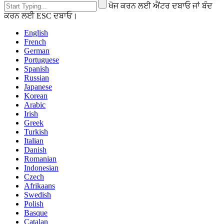
ਖੋਜ ਕਰਨ ਲਈ ਐਂਟਰ ਦਬਾਓ ਜਾਂ ਬੰਦ
ਕਰਨ ਲਈ ESC ਦਬਾਓ।
English
French
German
Portuguese
Spanish
Russian
Japanese
Korean
Arabic
Irish
Greek
Turkish
Italian
Danish
Romanian
Indonesian
Czech
Afrikaans
Swedish
Polish
Basque
Catalan