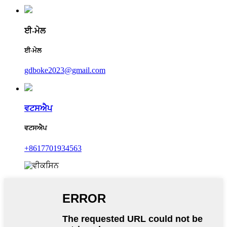
ਈ-ਮੇਲ
ਈ-ਮੇਲ
gdboke2023@gmail.com
ਵਟਸਐਪ
ਵਟਸਐਪ
+8617701934563