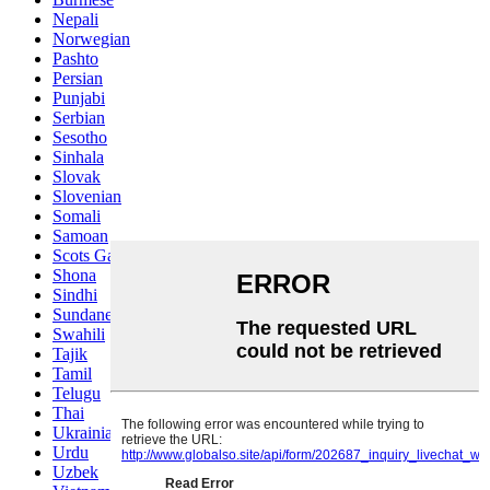
Nepali
Norwegian
Pashto
Persian
Punjabi
Serbian
Sesotho
Sinhala
Slovak
Slovenian
Somali
Samoan
Scots Gaelic
Shona
Sindhi
Sundanese
Swahili
Tajik
Tamil
Telugu
Thai
Ukrainian
Urdu
Uzbek