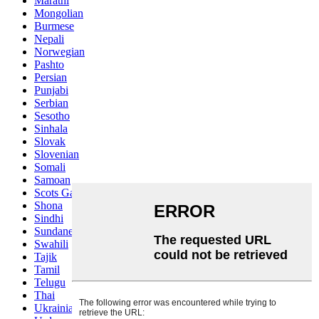
Marathi
Mongolian
Burmese
Nepali
Norwegian
Pashto
Persian
Punjabi
Serbian
Sesotho
Sinhala
Slovak
Slovenian
Somali
Samoan
Scots Gaelic
Shona
Sindhi
Sundanese
Swahili
Tajik
Tamil
Telugu
Thai
Ukrainian