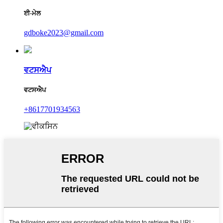
ਈ-ਮੇਲ
gdboke2023@gmail.com
ਵਟਸਐਪ
ਵਟਸਐਪ
+8617701934563