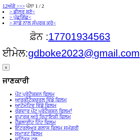
1
2
ਅੱਗੇ >
>>
ਪੰਨਾ 1 / 2
> ਡੀਲਰ ਬਣੋ<
> ਪੁੱਛਗਿੱਛ<
> ਸਾਡੇ ਨਾਲ ਸੰਪਰਕ ਕਰੋ<
ਫ਼ੋਨ :
17701934563
ਈਮੇਲ:
gdboke2023@gmail.com
x
ਜਾਣਕਾਰੀ
ਪੇਂਟ ਪ੍ਰੋਟੈਕਸ਼ਨ ਫਿਲਮ
ਆਰਕੀਟੈਕਚਰਲ ਵਿੰਡੋ ਫਿਲਮ
ਆਟੋਮੋਟਿਵ ਵਿੰਡੋ ਫਿਲਮ
ਰੰਗਦਾਰ ਪੇਂਟ ਪ੍ਰੋਟੈਕਸ਼ਨ ਫਿਲਮਾਂ
ਵਪਾਰਕ ਅਤੇ ਰਿਹਾਇਸ਼ੀ ਫਿਲਮ
ਹੈੱਡਲਾਈਟ ਟਿੰਟ ਫਿਲਮ
ਇੰਟਰਲੇਅਰ ਗਲਾਸ ਫਿਲਮ ਸਮੱਗਰੀ
ਸਮਾਰਟ ਫਿਲਮ
ਸਟਿੱਕਰ ਟੂਲ