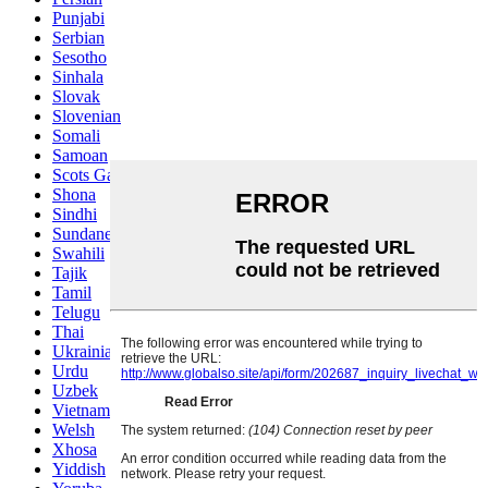
Punjabi
Serbian
Sesotho
Sinhala
Slovak
Slovenian
Somali
Samoan
Scots Gaelic
Shona
Sindhi
Sundanese
Swahili
Tajik
Tamil
Telugu
Thai
Ukrainian
Urdu
Uzbek
Vietnamese
Welsh
Xhosa
Yiddish