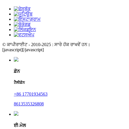
© ਕਾਪੀਰਾਈਟ - 2010-2025 : ਸਾਰੇ ਹੱਕ ਰਾਖਵੇਂ ਹਨ।
[javascript]
[/javascript]
ਫ਼ੋਨ
ਟੈਲੀਫ਼ੋਨ
+86 17701934563
8613535326808
ਈ-ਮੇਲ