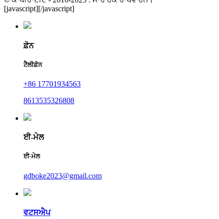
[javascript]
[/javascript]
ਫ਼ੋਨ
ਟੈਲੀਫ਼ੋਨ
+86 17701934563
8613535326808
ਈ-ਮੇਲ
ਈ-ਮੇਲ
gdboke2023@gmail.com
ਵਟਸਐਪ