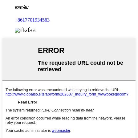
ਵਟਸਐਪ
+8617701934563