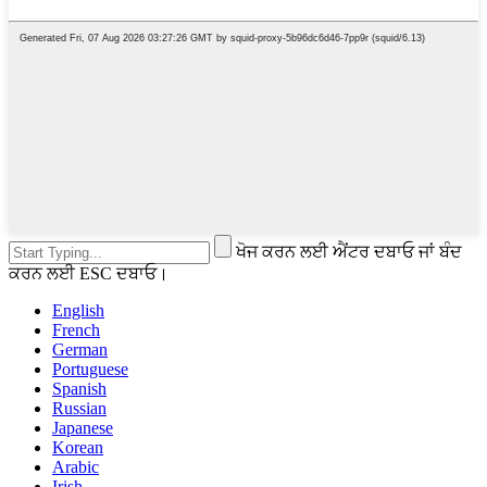
ਖੋਜ ਕਰਨ ਲਈ ਐਂਟਰ ਦਬਾਓ ਜਾਂ ਬੰਦ
ਕਰਨ ਲਈ ESC ਦਬਾਓ।
English
French
German
Portuguese
Spanish
Russian
Japanese
Korean
Arabic
Irish